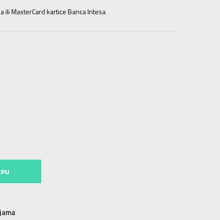
a ili MasterCard kartice Banca Intesa
XL
XL
2XL
2XL
RPU
njama