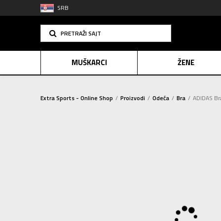
SRB
PRETRAŽI SAJT
MUŠKARCI
ŽENE
Extra Sports - Online Shop
Proizvodi
Odeća
Bra
ADIDAS Br
PLAĆANJE NA R
SINDIK
2=20
E-POKLO