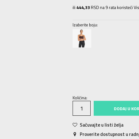
ili
444,33
RSD na 9 rata koristeći Vis
Izaberite boju:
2XS
2XS
XS
XS
S
S
M
M
L
L
Količina:
DODAJ U KO
Sačuvajte u listi želja
Proverite dostupnost u rad