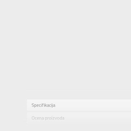
Karakteris
Kategorija
Specifikacija
Pol
Ocena proizvoda
Brend
Uzrast
Provera dostupnosti u radnjama