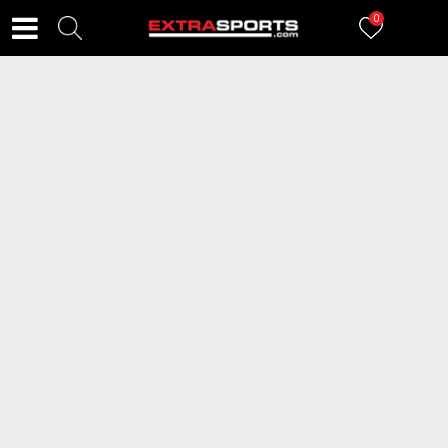
0
FILTERI
221
proizvoda
2=20
2=20
UNDER ARMOUR Donji deo
PUMA Donji deo trenerke