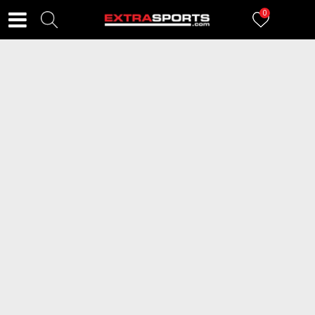
0
FILTERI
99
proizvoda
SKECHERS Patike Flex-Glow
SKECHERS Patike Heart Lights