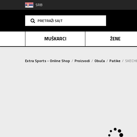
SRB
PRETRAŽI SAJT
MUŠKARCI
ŽENE
Extra Sports - Online Shop
Proizvodi
Obuća
Patike
SKECHE
PLAĆANJE NA R
SINDIK
2=20
E-POKLO