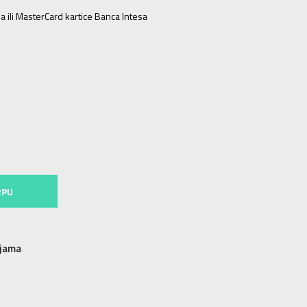
a ili MasterCard kartice Banca Intesa
28.5
28.5
18
30
30
19
27.5
27.5
17
31
31
19.5
32
32
20
35
35
22
RPU
njama