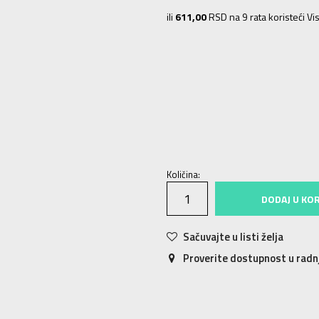
ili
611,00
RSD na 9 rata koristeći Vis
28
28
17.5
27
27
16.5
29
29
18.5
33
33
20.5
33.5
33.5
21
34
34
21.5
Količina:
DODAJ U KO
Sačuvajte u listi želja
Proverite dostupnost u rad