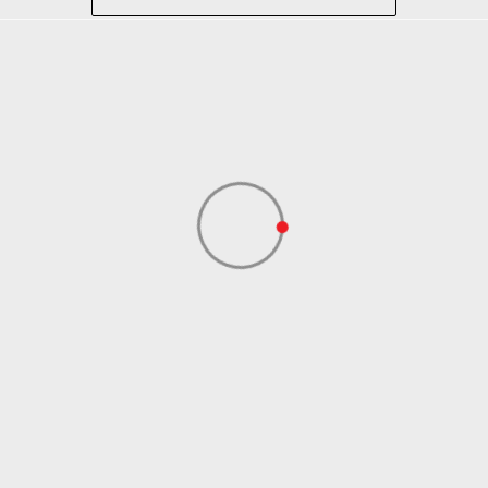
Lifestyle
Plava
SKECHERS S.A.R.L. OGRANAK BEOGRAD
SKECHERS S.A.R.L. OGRANAK BEOGRAD