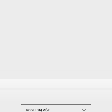
tika
Vrednost
Patike
Za dečake
SKECHERS
Za decu
POGLEDAJ VIŠE