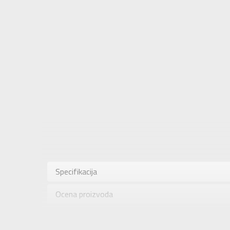
Karakteris
Kategorija
Specifikacija
Pol
Ocena proizvoda
Brend
Uzrast
Provera dostupnosti u radnjama