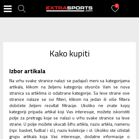
0
Kako kupiti
Izbor artikala
Na vrhu svake stranice nalazi se padajući meni sa kategorijama
artikala, klikom na željenu kategoriju otvoriće Vam se nova
stranica sa artiklima iz odabrane kategorije. Sa leve strane ove
stranice nalaze se svi filteri, klikom na jedan ili više filtera
dobićete željeni rezultat filtracije. Ukoliko ne znate kojoj
kategoriji pripada artikal koji Vas interesuje, možete iskoristiti
polje za pretragu koje se nalazi u vrhu svake stranice sa leve
strane. U polje možete ukucati šifru artikla, naziv artikla, namenu
(npr. basket, fudbal i sl.), naziv kolekcije i sl. Ukoliko ste izlistali
grupu artikala koja Vas interesuje, dodatne informacije o