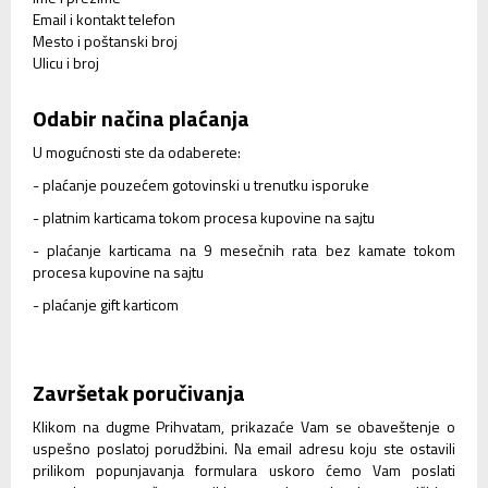
Email i kontakt telefon
Mesto i poštanski broj
Ulicu i broj
Odabir načina plaćanja
U mogućnosti ste da odaberete:
- plaćanje pouzećem gotovinski u trenutku isporuke
- platnim karticama tokom procesa kupovine na sajtu
- plaćanje karticama na 9 mesečnih rata bez kamate tokom
procesa kupovine na sajtu
- plaćanje gift karticom
Završetak poručivanja
Klikom na dugme Prihvatam, prikazaće Vam se obaveštenje o
uspešno poslatoj porudžbini. Na email adresu koju ste ostavili
prilikom popunjavanja formulara uskoro ćemo Vam poslati