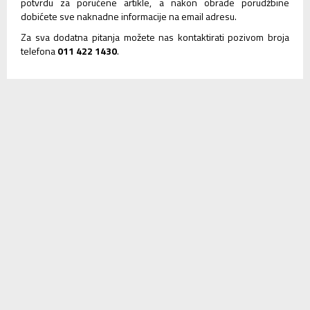
potvrdu za poručene artikle, a nakon obrade porudžbine
dobićete sve naknadne informacije na email adresu.
Za sva dodatna pitanja možete nas kontaktirati pozivom broja
telefona
011 422 1430
.