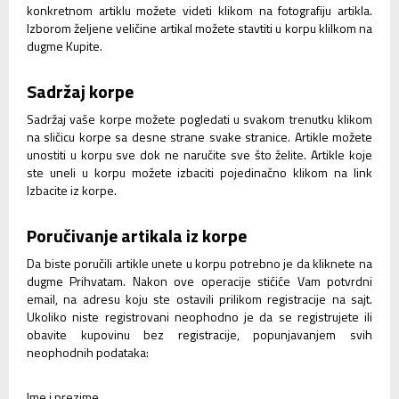
konkretnom artiklu možete videti klikom na fotografiju artikla.
Izborom željene veličine artikal možete stavtiti u korpu klilkom na
dugme Kupite.
Sadržaj korpe
Sadržaj vaše korpe možete pogledati u svakom trenutku klikom
na sličicu korpe sa desne strane svake stranice. Artikle možete
unostiti u korpu sve dok ne naručite sve što želite. Artikle koje
ste uneli u korpu možete izbaciti pojedinačno klikom na link
Izbacite iz korpe.
Poručivanje artikala iz korpe
Da biste poručili artikle unete u korpu potrebno je da kliknete na
dugme Prihvatam. Nakon ove operacije stićiće Vam potvrdni
email, na adresu koju ste ostavili prilikom registracije na sajt.
Ukoliko niste registrovani neophodno je da se registrujete ili
obavite kupovinu bez registracije, popunjavanjem svih
neophodnih podataka:
Ime i prezime