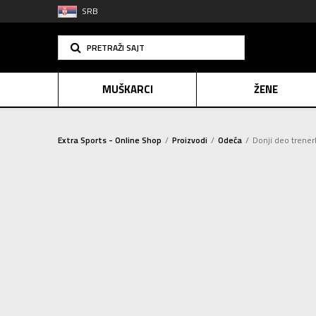
SRB
PRETRAŽI SAJT
MUŠKARCI
ŽENE
Extra Sports - Online Shop
Proizvodi
Odeća
Donji deo trener
PLAĆANJE NA R
DUKSERICA
(307)
SINDIK
Sortiraj
DONJI DEO TRENERKE
(229)
E-POKLO
HELANKE
(14)
TRENERKA
(30)
2=20
JAKNE I PRSLUCI
(180)
MAJICA
(602)
PANTALONE
(30)
AKTIVNI VEŠ
(12)
ŠORC
(184)