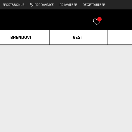
SPORT&BONUS
PRODAVNICE
PRIJAVITE SE
REGISTRUJTE SE
0
BRENDOVI
VESTI
e.
Pogledaj više
229
proizvoda
daj više
unisex
Obriši sve
edaj više
2=20