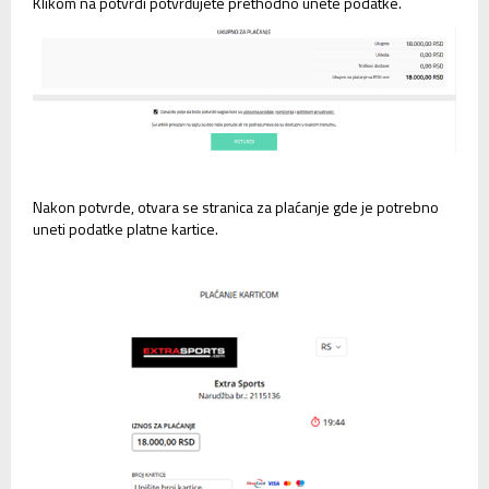
Klikom na potvrdi potvrđujete prethodno unete podatke.
Nakon potvrde, otvara se stranica za plaćanje gde je potrebno
uneti podatke platne kartice.