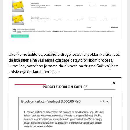
Ukoliko ne želite da pošaljete drugoj osobi e-poklon karticu, već
da ista stigne na vaš email koji ćete ostaviti prilikom procesa
kupovine, potrebno je samo da kliknete na dugme Sačuvaj, bez
upisivanja dodatnih podataka.