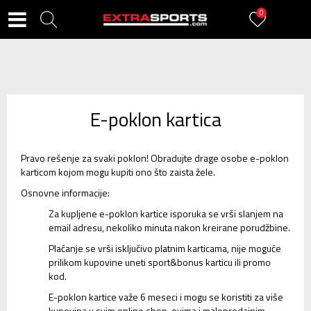
0
E-poklon kartica
Pravo rešenje za svaki poklon! Obradujte drage osobe e-poklon
karticom kojom mogu kupiti ono što zaista žele.
Osnovne informacije:
Za kupljene e-poklon kartice isporuka se vrši slanjem na
email adresu, nekoliko minuta nakon kreirane porudžbine.
Plaćanje se vrši isključivo platnim karticama, nije moguće
prilikom kupovine uneti sport&bonus karticu ili promo
kod.
E-poklon kartice važe 6 meseci i mogu se koristiti za više
kupovina u svim online shop-ovima i maloprodajnim