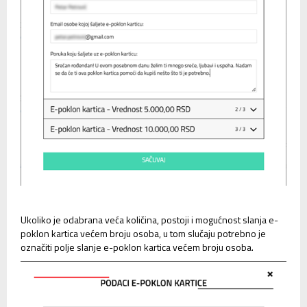
Ukoliko je odabrana veća količina, postoji i mogućnost slanja e-
poklon kartica većem broju osoba, u tom slučaju potrebno je
označiti polje slanje e-poklon kartica većem broju osoba.