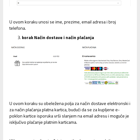
U ovom koraku unosi se ime, prezime, email adresa i broj
telefona.
korak Način dostave i način plaćanja
U ovom koraku su obeležena polja za način dostave elektronski i
za način plaćanja platna kartica, budući da se za kupljene e-
poklon kartice isporuka vrši slanjem na email adresu i moguće je
isključivo plaćanje platnim karticama.