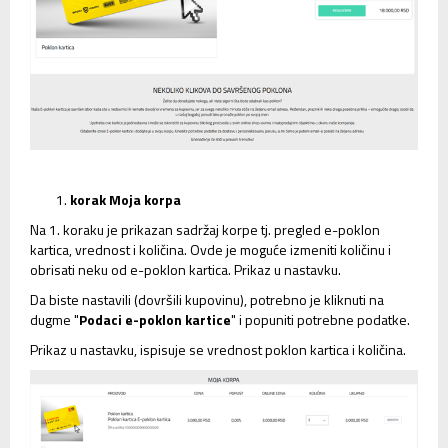
korak Moja korpa
Na 1. koraku je prikazan sadržaj korpe tj. pregled e-poklon
kartica, vrednost i količina. Ovde je moguće izmeniti količinu i
obrisati neku od e-poklon kartica. Prikaz u nastavku.
Da biste nastavili (dovršili kupovinu), potrebno je kliknuti na
dugme "
Podaci e-poklon kartice
" i popuniti potrebne podatke.
Prikaz u nastavku, ispisuje se vrednost poklon kartica i količina.