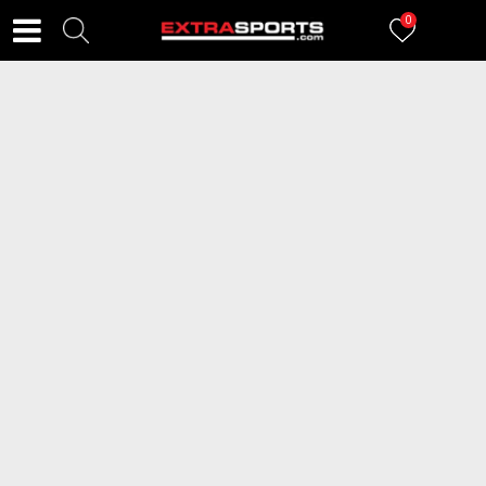
0
FILTERI
3
proizvoda
2=20
2=20
LOTTO Patike UTKA G JR
LOTTO Patike UTKA G JR