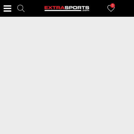
0
FILTERI
136
proizvoda
2=20
2=20
NIKE Kopačke Superfly 10 Club
ADIDAS Kopačke F50 Club