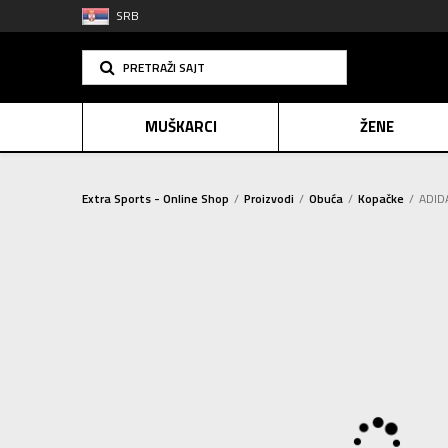
SRB
PRETRAŽI SAJT
MUŠKARCI
ŽENE
Extra Sports - Online Shop
Proizvodi
Obuća
Kopačke
ADIDA
PLAĆANJE NA R
SINDIK
2=20
E-POKLO