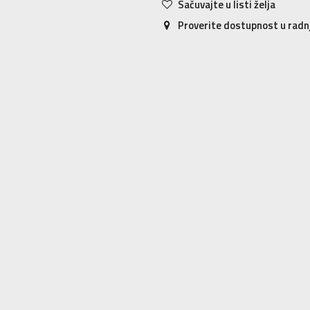
Sačuvajte u listi želja
Proverite dostupnost u rad