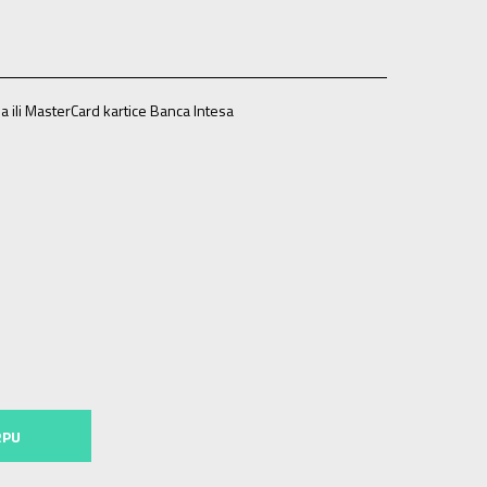
a ili MasterCard kartice Banca Intesa
3
5
38
23.5
5-
38 2/3
24
6
39 1/3
24.5
6-
40
25
5
8-
42 2/3
27
9
43 1/3
27.5
9-
44
28
10
44 2/3
28.5
3
30
12
47 1/3
30.5
12-
48
31
13
48 2/3
31.5
RPU