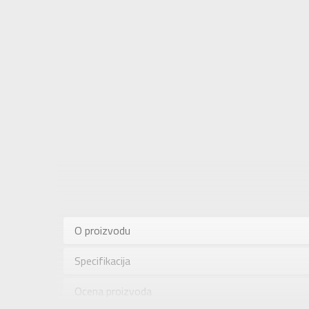
Karakteris
Kategorija
O proizvodu
Pol
Specifikacija
Brend
Uzrast
Ocena proizvoda