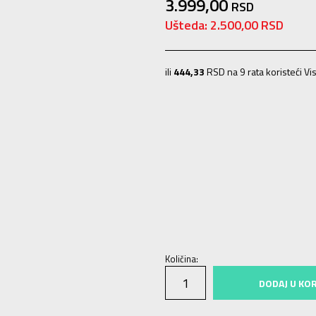
3.999,00
RSD
Ušteda:
2.500,00
RSD
ili
444,33
RSD na 9 rata koristeći Vis
3-
36
22
4
36 2/3
22.5
4-
37 1/3
2
7
40 2/3
25.5
7-
41 1/3
26
8
42
26.
10-
45 1/3
29
11
46
29.5
11-
46 2/
Količina:
DODAJ U KO