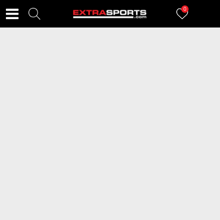
0
FILTERI
59
proizvoda
LOTTO Patike AQUILA
LOTTO Patike HELA