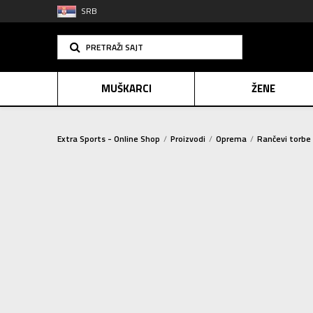
SRB
PRETRAŽI SAJT
MUŠKARCI
ŽENE
Extra Sports - Online Shop
Proizvodi
Oprema
Rančevi torbe 
PLAĆANJE NA R
TORBA
(34)
SINDIK
Sortiraj
RANAC
(119)
E-POKLO
KOFER
(18)
TORBICA
(40)
2=20
VRECICA ZA TRENING
(15)
Resetujte filtere
POL