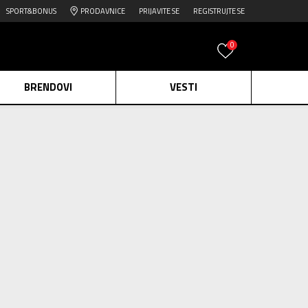
SPORT&BONUS
PRODAVNICE
PRIJAVITE SE
REGISTRUJTE SE
0
BRENDOVI
VESTI
e.
Pogledaj više
34
proizvoda
daj više
unisex
Obriši sve
edaj više
2=20