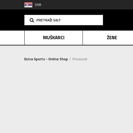
SRB
PRETRAŽI SAJT
MUŠKARCI
ŽENE
Extra Sports - Online Shop
Proizvodi
PLAĆANJE NA R
OBUĆA
(556)
SINDIK
Sortiraj
ODEĆA
(889)
E-POKLO
OPREMA
(226)
Resetujte filtere
2=20
POL
Za muškarce (520)
Za žene (359)