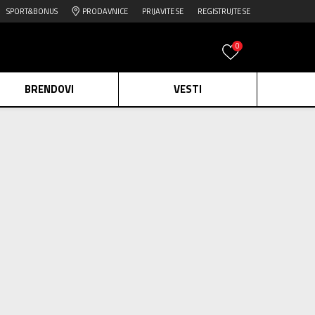
SPORT&BONUS
PRODAVNICE
PRIJAVITE SE
REGISTRUJTE SE
0
BRENDOVI
VESTI
e.
Pogledaj više
1671
proizvoda
daj više
Obriši sve
edaj više
2=20