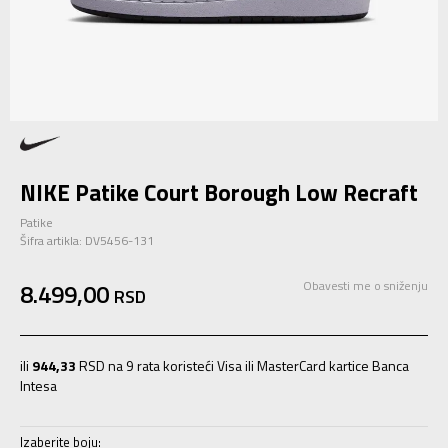
NIKE Patike Court Borough Low Recraft
Patike
Šifra artikla:
DV5456-131
8.499,00
Obavesti me o sniženju
RSD
ili
944,33
RSD na 9 rata koristeći Visa ili MasterCard kartice Banca
Intesa
Izaberite boju: