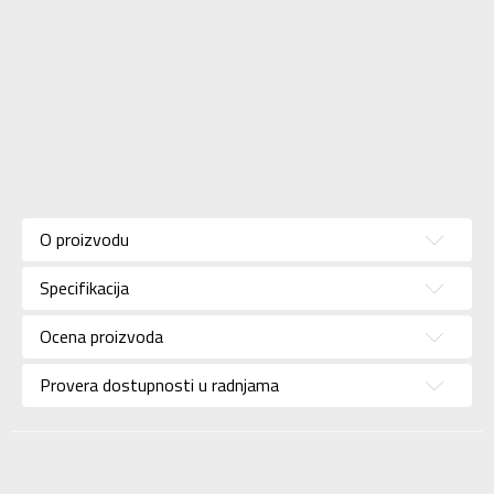
Karakteristika
Vrednost
Kategorija
Patike
O proizvodu
Pol
Za dečake
Specifikacija
Brend
NIKE
Uzrast
Za tinejdžere
Ocena proizvoda
Namena
Lifestyle
Provera dostupnosti u radnjama
Boja
Bela
Uvoznik
Sport Time
Dobavljač
Sport Time