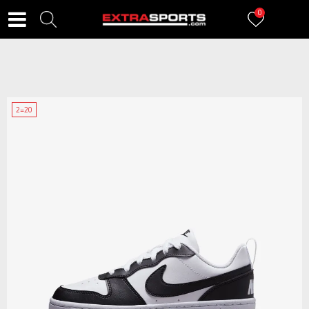
0
2=20