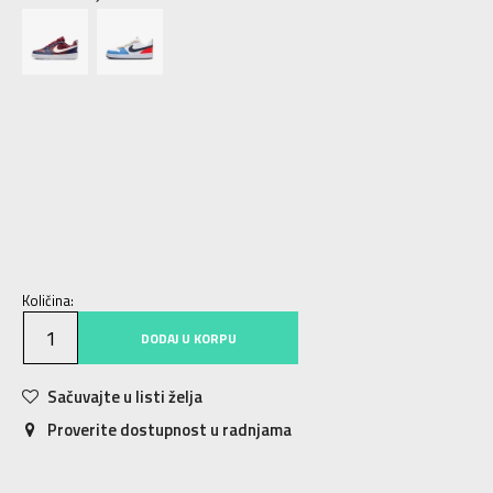
3.5Y
35.5
22.5
4Y
36
23
4.5Y
36.5
23.5
5Y
37.5
23.5
5.5Y
38
24
6Y
38.5
24
6.5Y
39
24.5
7Y
40
25
Količina:
DODAJ U KORPU
Sačuvajte u listi želja
Proverite dostupnost u radnjama