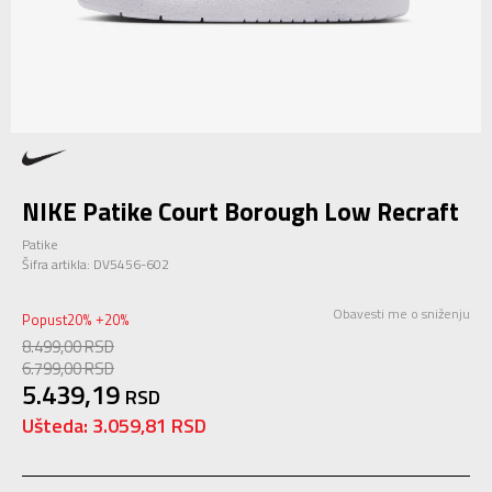
NIKE Patike Court Borough Low Recraft
Patike
Šifra artikla:
DV5456-602
Obavesti me o sniženju
Popust
20
%
20
%
+
8.499,00
RSD
6.799,00
RSD
5.439,19
RSD
Ušteda:
3.059,81
RSD