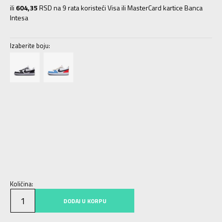
ili
604,35
RSD na 9 rata koristeći Visa ili MasterCard kartice Banca
Intesa
Izaberite boju:
3.5Y
35.5
22.5
4Y
36
23
4.5Y
36.5
23.5
5Y
37.5
23.5
5.5Y
38
24
6Y
38.5
24
6.5Y
39
24.5
7Y
40
25
Količina:
DODAJ U KORPU