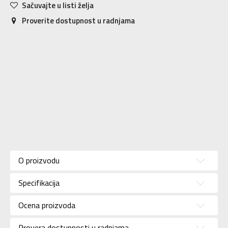
Sačuvajte u listi želja
Proverite dostupnost u radnjama
Karakteristika
Vrednost
Kategorija
Patike
O proizvodu
Pol
Za dečake
Specifikacija
Brend
NIKE
Uzrast
Za tinejdžere
Ocena proizvoda
Namena
Lifestyle
Provera dostupnosti u radnjama