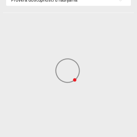
Boja
Bordo
Uvoznik
Sport Time
Dobavljač
Sport Time