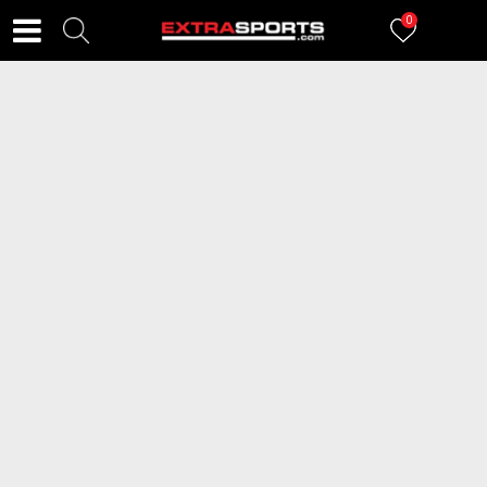
0
FILTERI
34
proizvoda
UMBRO Lopta Neo
UMBRO Lopta Neo