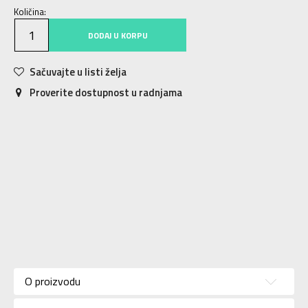
Količina:
DODAJ U KORPU
Sačuvajte u listi želja
Proverite dostupnost u radnjama
Karakteristika
Vrednost
Kategorija
Patike
O proizvodu
Pol
Za muškarce