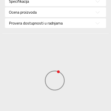
Specifikacija
Brend
NIKE
Uzrast
Za odrasle
Ocena proizvoda
Namena
Trčanje
Provera dostupnosti u radnjama
Boja
Crna
Uvoznik
Sport Time
Dobavljač
Sport Time