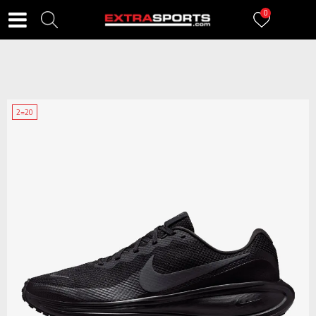
0
2=20