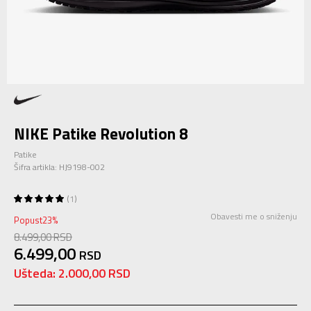
NIKE Patike Revolution 8
Patike
Šifra artikla:
HJ9198-002
1
Obavesti me o sniženju
Popust
23
%
8.499,00
RSD
6.499,00
RSD
Ušteda:
2.000,00
RSD