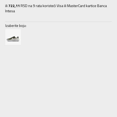
ili
722,11
RSD na 9 rata koristeći Visa ili MasterCard kartice Banca
Intesa
Izaberite boju:
6
38.5
6.5
39
24.5
7
40
25
7.5
40.5
25.5
8
41
26
8.5
42
26.5
9
42.5
27
9.5
43
27.5
10
44
28
10.5
44.5
28.5
11
45
29
11.5
45.5
29.5
12
46
30
12.5
47
30.5
13
47.5
31
14
48.5
32
15
49.5
33