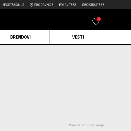
SPORT&BONUS
PRODAVNICE
PRIJAVITE SE
REGISTRUJTE SE
0
BRENDOVI
VESTI
e.
Pogledaj više
daj više
edaj više
Obavesti me o sniženju