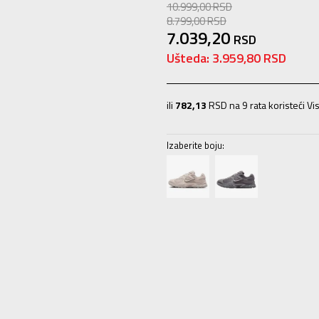
10.999,00
RSD
8.799,00
RSD
7.039,20
RSD
Ušteda:
3.959,80
RSD
ili
782,13
RSD na 9 rata koristeći Vis
Izaberite boju:
7
40
25
7.5
40.5
25.5
8
41
26
8.5
11
45
29
11.5
45.5
29.5
12
46
30