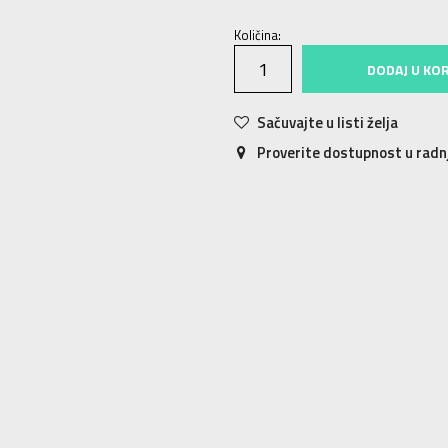
Količina:
DODAJ U KO
Sačuvajte u listi želja
Proverite dostupnost u rad