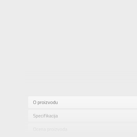
Karakteris
Kategorija
O proizvodu
Pol
Specifikacija
Brend
Uzrast
Ocena proizvoda