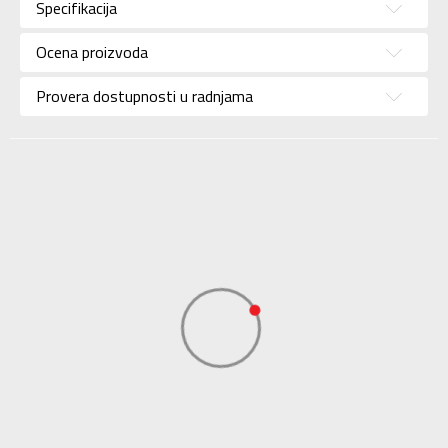
muškarce
Specifikacija
Brend
NIKE
Ocena proizvoda
Uzrast
Za odrasle
Provera dostupnosti u radnjama
Namena
Trening
Boja
Bordo
Materijal/Tehnologija
Eco
Uvoznik
Sport Time
Dobavljač
Sport Time