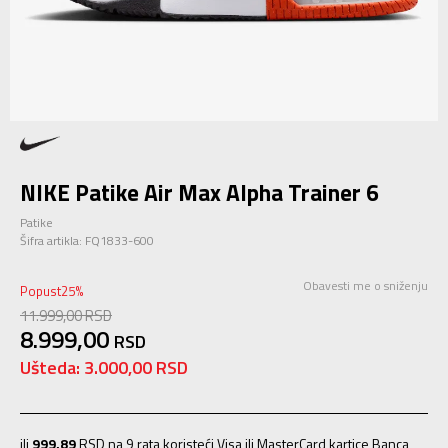
NIKE Patike Air Max Alpha Trainer 6
Patike
Šifra artikla:
FQ1833-600
Obavesti me o sniženju
Popust
25
%
11.999,00
RSD
8.999,00
RSD
Ušteda:
3.000,00
RSD
ili
999,89
RSD na 9 rata koristeći Visa ili MasterCard kartice Banca