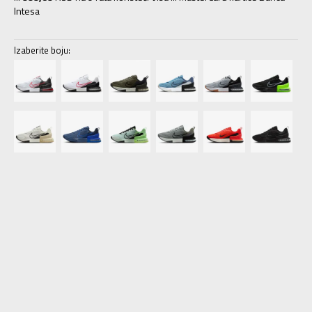
Intesa
Izaberite boju:
6.5
39
24.5
7
40
25
7.5
40.5
25.5
8
41
26
8.5
42
26.5
9
42.5
27
9.5
43
27.5
10
44
28
10.5
44.5
28.5
11
45
29
11.5
45.5
29.5
12
46
30
12.5
47
30.5
13
47.5
31
14
48.5
32