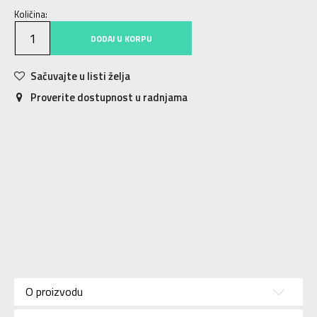
Količina:
DODAJ U KORPU
Sačuvajte u listi želja
Proverite dostupnost u radnjama
Karakteristika
Vrednost
Kategorija
Patike
O proizvodu
Za
Pol