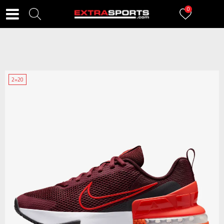
0
2=20