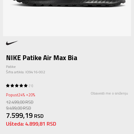
NIKE Patike Air Max Bia
Patike
Šifra artikla:
IO9416-002
1
Obavesti me o sniženju
Popust
24
%
20
%
+
12.499,00
RSD
9.499,00
RSD
7.599,19
RSD
Ušteda:
4.899,81
RSD