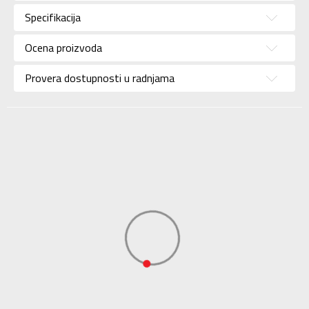
Pol
Za muškarce
Specifikacija
Brend
NIKE
Uzrast
Za odrasle
Ocena proizvoda
Namena
Lifestyle
Provera dostupnosti u radnjama
Boja
Crna
Uvoznik
Sport Time
Dobavljač
Sport Time