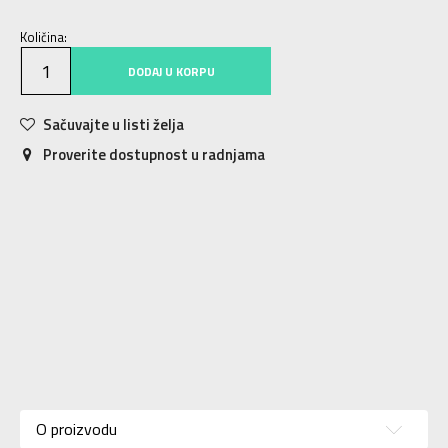
Količina:
DODAJ U KORPU
Sačuvajte u listi želja
Proverite dostupnost u radnjama
Karakteristika
Vrednost
Kategorija
Patike
O proizvodu