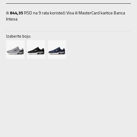
ili
844,35
RSD na 9 rata koristeći Visa ili MasterCard kartice Banca
Intesa
Izaberite boju:
6
38.5
24
6.5
39
24.5
7
40
25
7.5
40.5
25.5
8
41
26
8.5
42
26.5
9
42.5
27
9.5
43
27.5
10
44
28
10.5
44.5
28.5
11
45
29
11.5
45.5
29.5
12
46
30
12.5
47
30.5
13
47.5
31
14
48.5
32
15
49.5
33