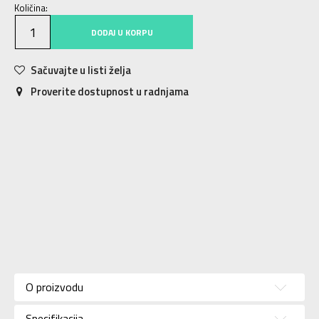
Količina:
DODAJ U KORPU
Sačuvajte u listi želja
Proverite dostupnost u radnjama
Karakteristika
Vrednost
Kategorija
Patike
O proizvodu
Pol
Za muškarce
Specifikacija