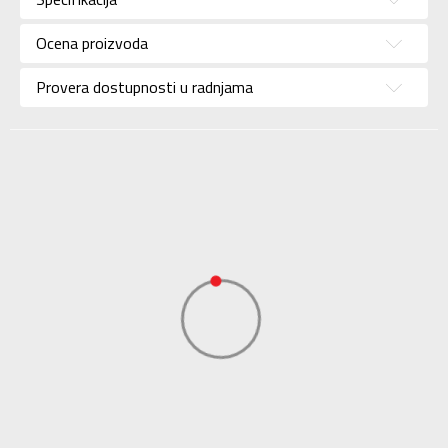
Brend
NIKE
Uzrast
Za odrasle
Ocena proizvoda
Namena
Lifestyle
Provera dostupnosti u radnjama
Boja
Siva
Uvoznik
Sport Time
Dobavljač
Sport Time