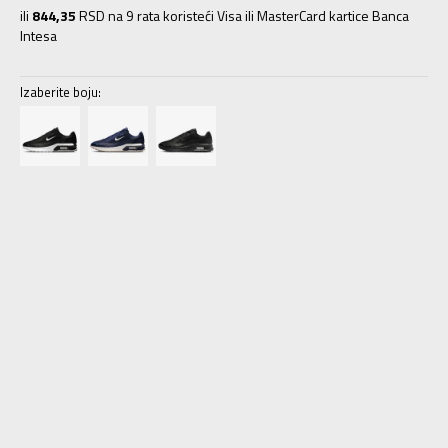
ili
844,35
RSD na 9 rata koristeći Visa ili MasterCard kartice Banca
Intesa
Izaberite boju:
6
38.5
24
6.5
39
24.5
7
40
25
7.5
40.5
25.5
8
41
26
8.5
42
26.5
9
42.5
27
9.5
43
27.5
10
44
28
10.5
44.5
28.5
11
45
29
11.5
45.5
29.5
12
46
30
12.5
47
30.5
13
47.5
31
14
48.5
32
15
49.5
33