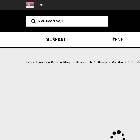
SRB
PRETRAŽI SAJT
MUŠKARCI
ŽENE
Extra Sports - Online Shop
Proizvodi
Obuća
Patike
NIKE Pa
PLAĆANJE NA R
SINDIK
E-POKLO