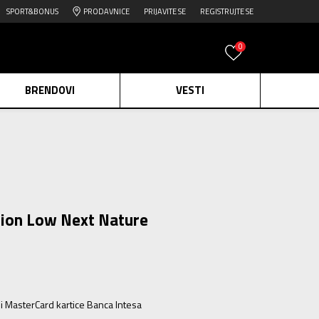
SPORT&BONUS
PRODAVNICE
PRIJAVITE SE
REGISTRUJTE SE
0
BRENDOVI
VESTI
e.
Pogledaj više
daj više
edaj više
sion Low Next Nature
ili MasterCard kartice Banca Intesa