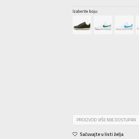
Izaberite boju:
6
38.5
24
6.5
39
24.5
7
40
25
7.5
10
44
28
10.5
44.5
28.5
11
45
29
14
48.5
32
15
49.5
33
PROIZVOD VIŠE NIJE DOSTUPAN
Sačuvajte u listi želja