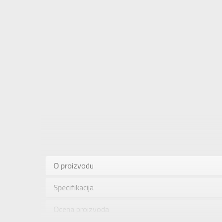
Karakteris
Sastav
O proizvodu
Kategorija
Specifikacija
Pol
Brend
Ocena proizvoda