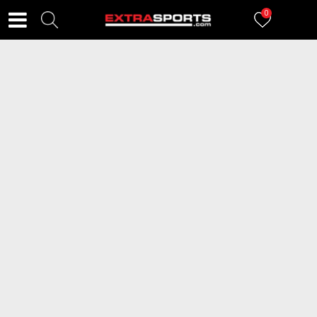
0
FILTERI
881
proizvoda
2=20
2=20
NIKE Dukserica Club
NIKE Dukserica Club