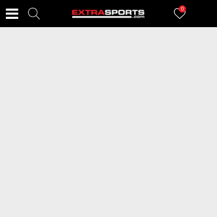
0
FILTERI
1172
proizvoda
2=20
ADIDAS Dukserica Essentials
PUMA Dukserica Evostripe