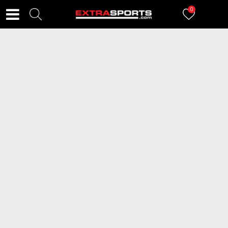
0
FILTERI
129
proizvoda
2=20
COLUMBIA Patike Bronze Mile™
COLUMBIA Patike HATANA™ MAX