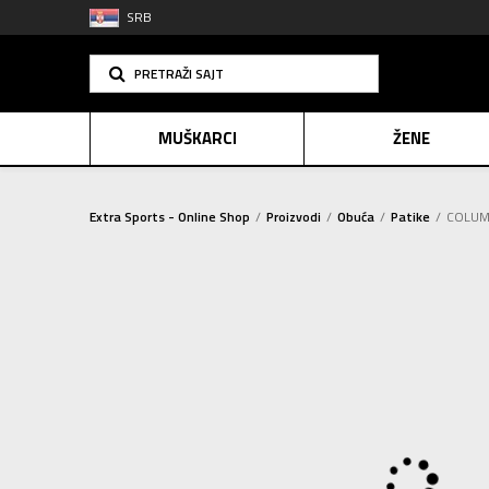
SRB
PRETRAŽI SAJT
MUŠKARCI
ŽENE
Extra Sports - Online Shop
Proizvodi
Obuća
Patike
COLUM
PLAĆANJE NA R
SINDIK
2=20
E-POKLO