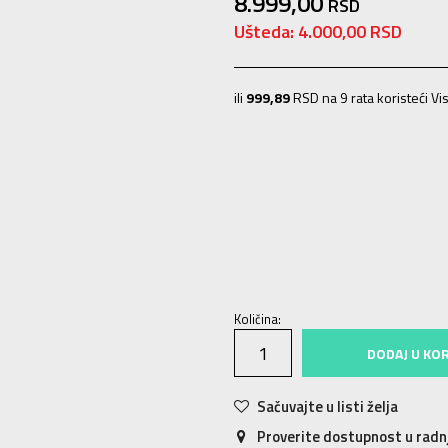
8.999,00
RSD
Ušteda:
4.000,00
RSD
ili
999,89
RSD na 9 rata koristeći Vis
5
36
22
5.5
36.5
22.5
6
37
23
6.5
9
40
26
9.5
40.5
26.5
10
41
27
10
Količina:
DODAJ U KO
Sačuvajte u listi želja
Proverite dostupnost u rad