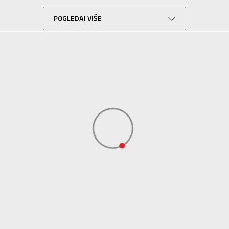
Outdoor
Bela
POGLEDAJ VIŠE
of
X
Sport Vision
COLUMBIA BRANDS INTERNATIONAL Sarl