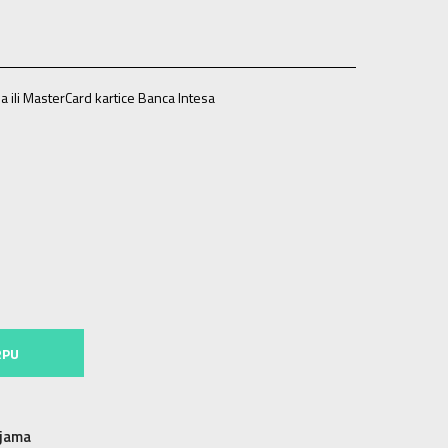
a ili MasterCard kartice Banca Intesa
37.5
23.5
7
38
24
7.5
38.5
24.5
8
39
25
8.5
39.5
25.5
.5
41.5
27.5
11
42
28
RPU
njama