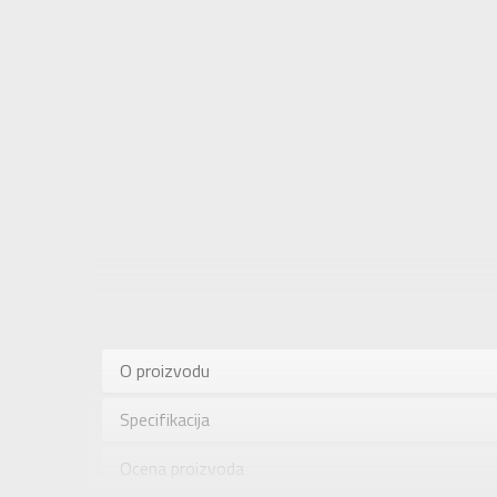
Karakteris
Kategorija
O proizvodu
Pol
Specifikacija
Brend
Uzrast
Ocena proizvoda