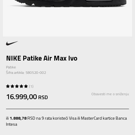
NIKE Patike Air Max Ivo
Patike
Šifra artikla:
580520-002
1
16.999,00
Obavesti me o sniženju
RSD
ili
1.888,78
RSD na 9 rata koristeći Visa ili MasterCard kartice Banca
Intesa