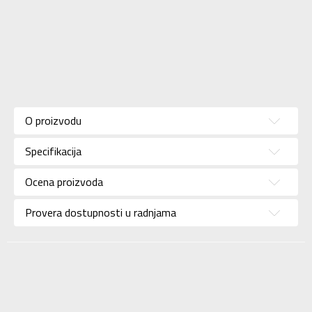
Karakteristika
Vrednost
Kategorija
Patike
O proizvodu
Pol
Za muškarce
Specifikacija
Brend
NIKE
Uzrast
Za odrasle
Ocena proizvoda
Namena
Lifestyle
Provera dostupnosti u radnjama
Boja
Crna
Uvoznik
Sport Time
Dobavljač
Sport Time