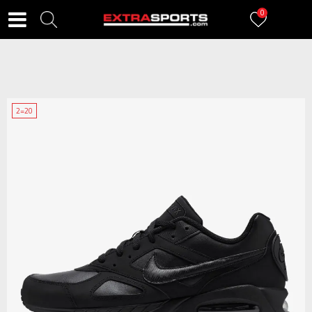
0
2=20