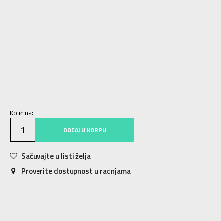
6.5
39
7
40
25
7.5
40.5
25.5
8
41
26
8.5
42
26.5
9
42.5
27
9.5
43
27.5
10
44
28
10.5
44.5
28.5
11
45
29
11.5
45.5
29.5
12
46
30
12.5
47
30.5
13
47.5
31
14
48.5
32
15
49.5
33
Količina:
DODAJ U KORPU
Sačuvajte u listi želja
Proverite dostupnost u radnjama