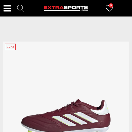
0
2=20