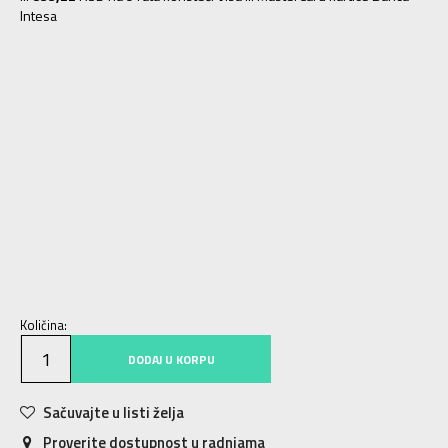
Intesa
3-
36
22
4
36 2/3
22.5
4-
37 1/3
23
5
38
23.5
5-
38 2/3
24
6
39 1/3
24.5
6-
40
25
7
40 2/3
25.5
8
42
26.5
7-
41 1/3
26
8-
42 2/3
27
9
43 1/3
27.5
9-
44
28
10
44 2/3
28.5
10-
45 1/3
29
11
46
29.5
11-
46 2/3
30
12
47 1/3
30.5
12-
48
31
13
48 2/3
31.5
Količina:
DODAJ U KORPU
Sačuvajte u listi želja
Proverite dostupnost u radnjama