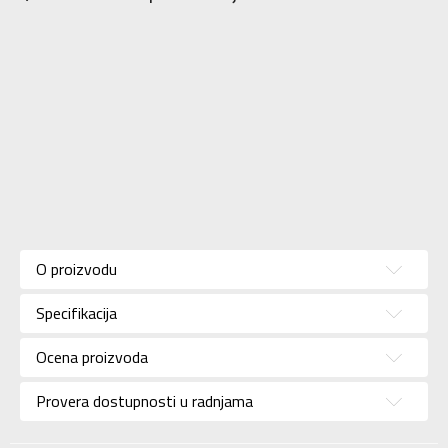
Karakteristika
Vrednost
Kategorija
Kopačke
O proizvodu
Pol
Za muškarce
Specifikacija
Brend
ADIDAS
Uzrast
Za odrasle
Ocena proizvoda
Namena
Fudbal
Provera dostupnosti u radnjama
Boja
Bordo