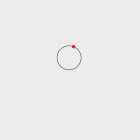
Kolekcija
Performance
Uvoznik
ADIDAS SERBIA DOO
Dobavljač
ADIDAS SERBIA DOO