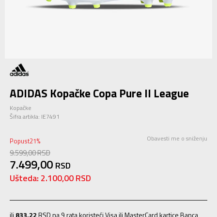
ADIDAS Kopačke Copa Pure II League
Kopačke
Šifra artikla:
IE7491
Obavesti me o sniženju
Popust
21
%
9.599,00
RSD
7.499,00
RSD
Ušteda:
2.100,00
RSD
ili
833,22
RSD na 9 rata koristeći Visa ili MasterCard kartice Banca