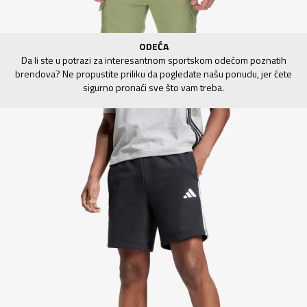
ODEĆA
Da li ste u potrazi za interesantnom sportskom odećom poznatih
brendova? Ne propustite priliku da pogledate našu ponudu, jer ćete
sigurno pronaći sve što vam treba.