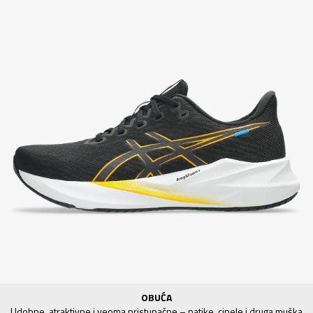
OBUĆA
Udobne, atraktivne i veoma pristupačne – patike, cipele i druga muška