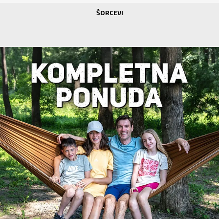
ŠORCEVI