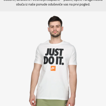
obuća iz naše ponude oduševiće vas na prvi pogled.