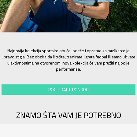
Najnovija kolekcija sportske obuće, odeće i opreme za muškarce je
upravo stigla. Bez obzira da li trčite, trenirate, igrate fudbal ili samo uživate
u aktivnostima na otvorenom, nova kolekcija će vam pružiti najbolje
performanse.
POGLEDAJTE PONUDU
ZNAMO ŠTA VAM JE POTREBNO