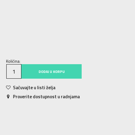
40
40
25.5
41
41
26
41.5
41.5
26.5
42
42
27
43
43
28
44
44
28.5
45
45
29
42.5
42.5
27.5
45.5
45.5
29.5
46
46
30
47.5
47.5
31
48.5
48.5
31.5
Količina:
DODAJ U KORPU
Sačuvajte u listi želja
Proverite dostupnost u radnjama