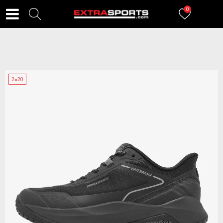
0
2=20