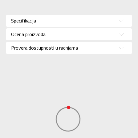
Karakteristika
Vrednost
Kategorija
Patike
Specifikacija
Pol
Za muškarce
Ocena proizvoda
Brend
SKECHERS
Uzrast
Za odrasle
Provera dostupnosti u radnjama
Namena
Lifestyle
Boja
Crna
SKECHERS S.A.R.L.
Uvoznik
OGRANAK BEOGRAD
SKECHERS S.A.R.L.
Dobavljač
OGRANAK BEOGRAD