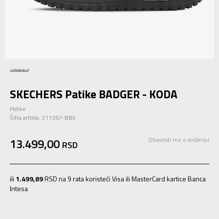
SKECHERS Patike BADGER - KODA
Patike
Šifra artikla:
211367-BBK
13.499,00
Obavesti me o sniženju
RSD
ili
1.499,89
RSD na 9 rata koristeći Visa ili MasterCard kartice Banca
Intesa