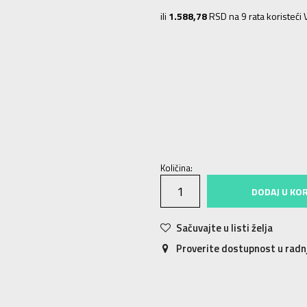
ili
1.588,78
RSD na 9 rata koristeći V
4.5
37
22.5
5
37.5
23
5.5
38
23.5
8.5
42
26.5
9
42.5
27
9.5
43
27.5
Količina:
DODAJ U KO
Sačuvajte u listi želja
Proverite dostupnost u rad