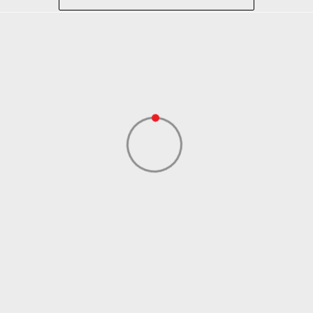
Lifestyle
Bež
Sport Vision
NEW BALANCE INTERNATIONAL LIMITED