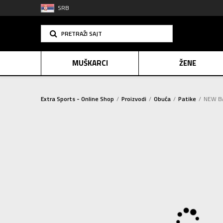
SRB
PRETRAŽI SAJT
MUŠKARCI
ŽENE
Extra Sports - Online Shop
Proizvodi
Obuća
Patike
NEW BA
PLAĆANJE NA R
SINDIK
2=20
E-POKLO