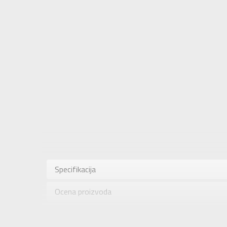
Karakteris
Kategorija
Specifikacija
Pol
Ocena proizvoda
Brend
Uzrast
Provera dostupnosti u radnjama