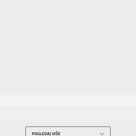
tika
Vrednost
Patike
Za muškarce
NEW BALANCE
Za odrasle
POGLEDAJ VIŠE