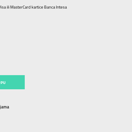
isa ili MasterCard kartice Banca Intesa
6
38.5
24
6.5
39.5
24.5
7
40
25
7.5
40.5
25.5
8
41.5
26
10
44
28
10.5
44.5
28.5
11
45
29
RPU
njama