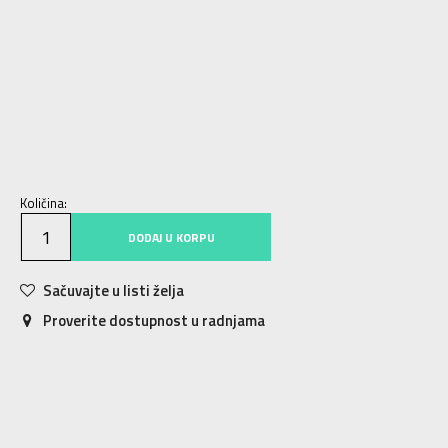
4
36
22
4.5
37
22.5
5
37.5
23
5.5
38
23.5
6
38.5
24
6.5
39.5
24.5
7
40
25
7.5
40.5
25.5
8
41.5
26
8.5
42
26.5
9
42.5
27
9.5
43
27.5
10
44
28
10.5
44.5
28.5
11
45
29
11.5
45.5
29.5
Količina:
DODAJ U KORPU
Sačuvajte u listi želja
Proverite dostupnost u radnjama