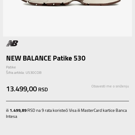
NEW BALANCE Patike 530
Patike
Šifra artikla:
U530COB
13.499,00
Obavesti me o sniženju
RSD
ili
1.499,89
RSD na 9 rata koristeći Visa ili MasterCard kartice Banca
Intesa