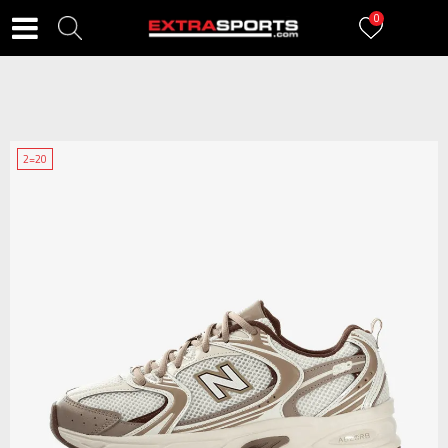
0
2=20