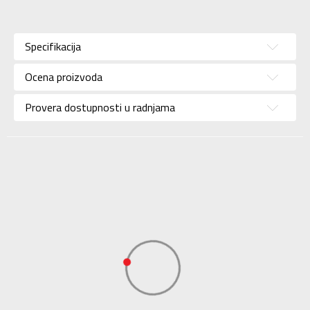
Karakteristika
Vrednost
Kategorija
Patike
Specifikacija
Pol
Unisex
Ocena proizvoda
Brend
NEW BALANCE
Uzrast
Za odrasle
Provera dostupnosti u radnjama
Namena
Lifestyle
Boja
Bela
Uvoznik
Sport Vision
NEW BALANCE
Dobavljač
INTERNATIONAL
LIMITED