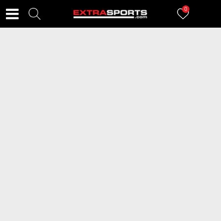
0
FILTERI
224
proizvoda
2=20
ADIDAS Dukserica Essentials
NIKE Dukserica Air