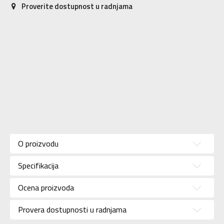
Proverite dostupnost u radnjama
Karakteristika
Vrednost
Kategorija
Patike
O proizvodu
Pol
Za devojčice
Specifikacija
Brend
SKECHERS
Uzrast
Za decu
Ocena proizvoda
Namena
Lifestyle
Provera dostupnosti u radnjama
Boja
Crna