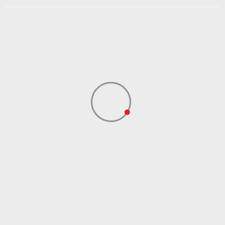
SKECHERS S.A.R.L.
Uvoznik
OGRANAK BEOGRAD
SKECHERS S.A.R.L.
Dobavljač
OGRANAK BEOGRAD