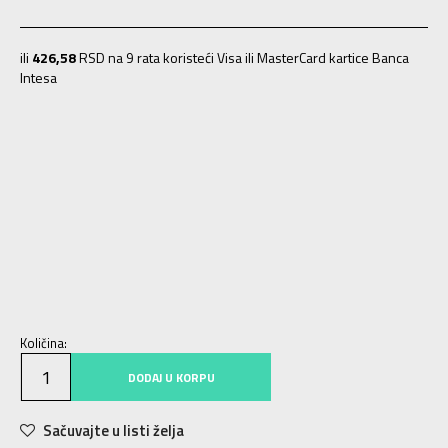
ili
426,58
RSD na 9 rata koristeći Visa ili MasterCard kartice Banca
Intesa
28
28
17.5
28.5
28.5
18
27
27
16.5
29
29
18.5
30
30
19
27.5
27.5
17
31
31
19.5
32
32
20
33
33
20.5
34
34
21.5
35
35
22
36
36
23
Količina:
DODAJ U KORPU
Sačuvajte u listi želja