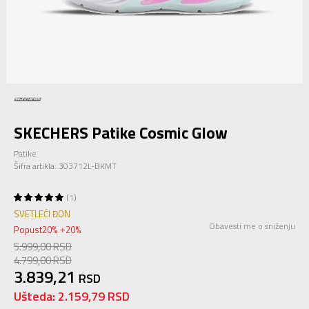
SKECHERS Patike Cosmic Glow
Patike
Šifra artikla:
303712L-BKMT
1
SVETLEĆI ĐON
Obavesti me o sniženju
Popust
20
%
20
%
+
5.999,00
RSD
4.799,00
RSD
3.839,21
RSD
Ušteda:
2.159,79
RSD