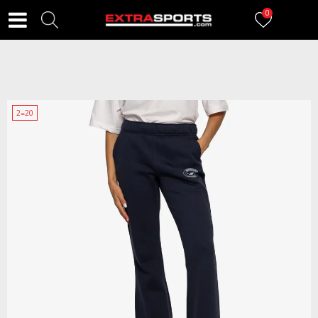
0
2=20