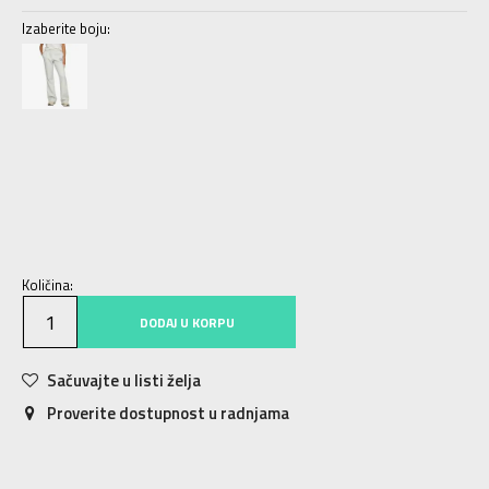
Izaberite boju:
XS
XS
S
S
M
M
L
L
XL
XL
Količina:
DODAJ U KORPU
Sačuvajte u listi želja
Proverite dostupnost u radnjama