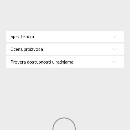
Karakteristika
Vrednost
Donji deo
Kategorija
Specifikacija
trenerke
Pol
Za žene
Ocena proizvoda
Brend
NEW BALANCE
Provera dostupnosti u radnjama
Uzrast
Za odrasle
Namena
Lifestyle
Boja
Plava
Uvoznik
Sport Vision
NEW BALANCE
Dobavljač
INTERNATIONAL
LIMITED