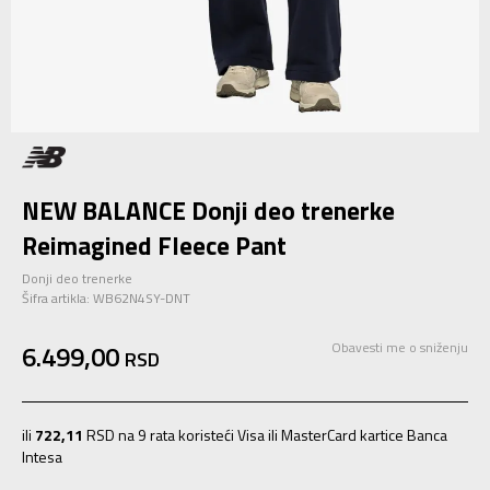
NEW BALANCE Donji deo trenerke
Reimagined Fleece Pant
Donji deo trenerke
Šifra artikla:
WB62N4SY-DNT
6.499,00
Obavesti me o sniženju
RSD
ili
722,11
RSD na 9 rata koristeći Visa ili MasterCard kartice Banca
Intesa