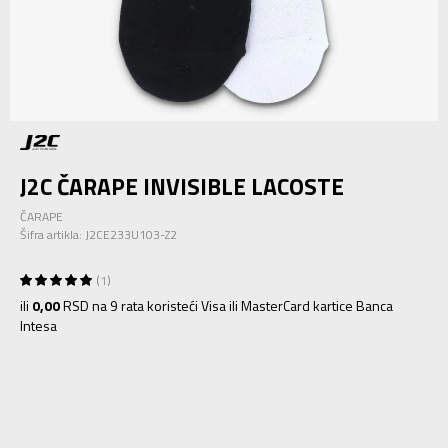
J2C ČARAPE INVISIBLE LACOSTE
ČARAPE
Šifra artikla:
J2CE233U103-Z2
1
ili
0,00
RSD na 9 rata koristeći Visa ili MasterCard kartice Banca
Intesa