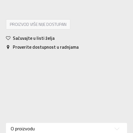
43-46
43-46
36-38
36-38
39-42
39-42
PROIZVOD VIŠE NIJE DOSTUPAN
Sačuvajte u listi želja
Proverite dostupnost u radnjama
Karakteristika
Vrednost
79% COTTON,
O proizvodu
Sastav
19% POLYAMID,