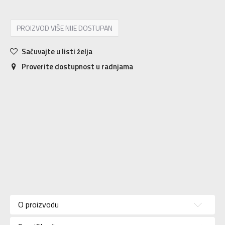
PROIZVOD VIŠE NIJE DOSTUPAN
Sačuvajte u listi želja
Proverite dostupnost u radnjama
Karakteristika
Vrednost
79% COTTON,
O proizvodu
Sastav
19% POLYAMID,
2% ELASTANE