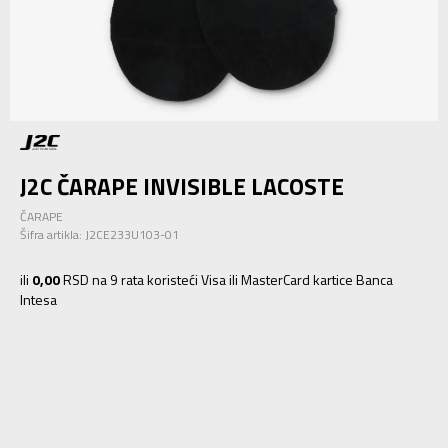
J2C ČARAPE INVISIBLE LACOSTE
ČARAPE
Šifra artikla:
J2CE233U103-01
ili
0,00
RSD na 9 rata koristeći Visa ili MasterCard kartice Banca
Intesa
43-46
43-46
36-38
36-38
39-42
39-42