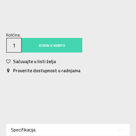
XS
34-36
S
37-39
M
40-42
L
43-45
XL
46-48
2XL
49-51
Količina:
DODAJ U KORPU
Sačuvajte u listi želja
Proverite dostupnost u radnjama
Karakteristika
Vrednost
Kategorija
ČARAPE
Specifikacija
Pol
Unisex