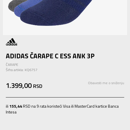
ADIDAS ČARAPE C ESS ANK 3P
ČARAPE
Šifra artikla:
KQ6757
1.399,00
Obavesti me o sniženju
RSD
ili
155,44
RSD na 9 rata koristeći Visa ili MasterCard kartice Banca
Intesa