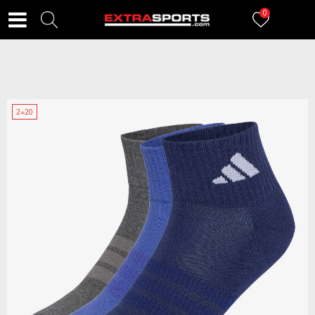
0
2=20