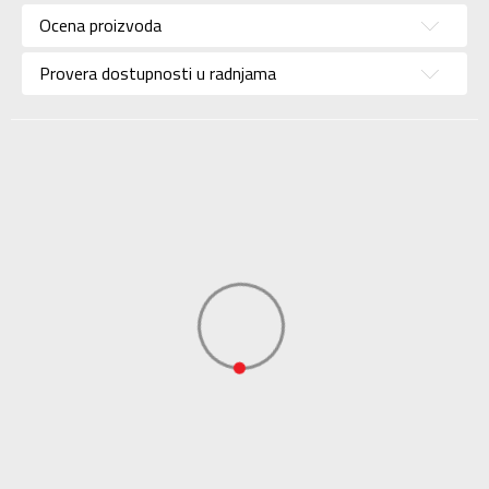
Ocena proizvoda
Brend
ADIDAS
Uzrast
Za odrasle
Provera dostupnosti u radnjama
Namena
Trening
Kolekcija
Sportswear
Uvoznik
ADIDAS SERBIA DOO
Dobavljač
ADIDAS SERBIA DOO