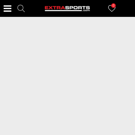
0
FILTERI
0
proizvoda
Za izabrane kriterijume nisu pronađeni proizvodi!
Ako vam se ikada desilo da imate problem s ušima nakon plivanja ili
ronjenja, vrlo dobro znate koliko taj osećaj može biti neprijatan. Dodajte
tome i komplikacije koje zadržavanje vode u ušima može izazvati, i eto
dovoljno dobrog razloga da se u vašoj torbi već danas nađu
čepići za
uši
.
Kao neizostavni deo opreme
za plivanje
, čepići za uši su pravi izbor za
sve vas koji redovno odlazite na bazen. Ukoliko se plivanjem bavite