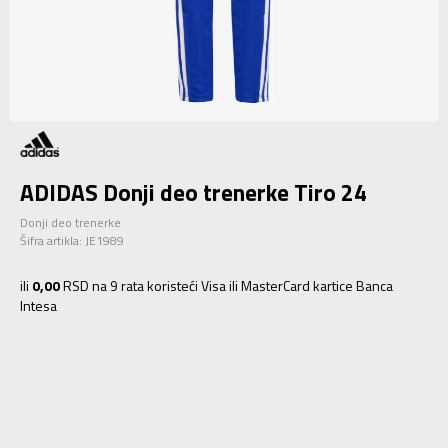
ADIDAS Donji deo trenerke Tiro 24
Donji deo trenerke
Šifra artikla:
JE1989
ili
0,00
RSD na 9 rata koristeći Visa ili MasterCard kartice Banca
Intesa
116
5-6g.
128
7-8g.
140
9-10g.
152
11-12g.
164
13-14g.