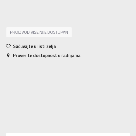
176
15-16g.
PROIZVOD VIŠE NIJE DOSTUPAN
Sačuvajte u listi želja
Proverite dostupnost u radnjama
Karakteristika
Vrednost
Donji deo