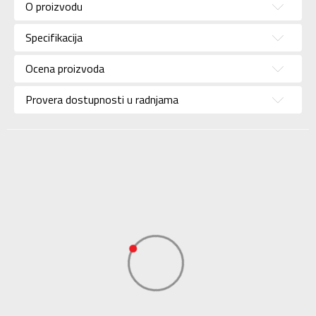
Kategorija
O proizvodu
trenerke
Pol
Za dečake
Specifikacija
Brend
ADIDAS
Ocena proizvoda
Uzrast
Za tinejdžere
Provera dostupnosti u radnjama
Namena
Fudbal
Boja
Plava
Kolekcija
Performance
Uvoznik
ADIDAS SERBIA DOO
Dobavljač
ADIDAS SERBIA DOO