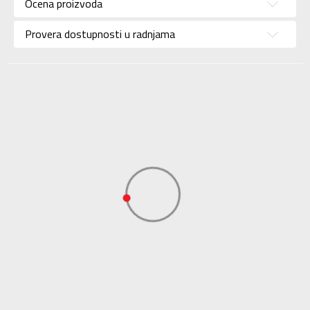
Pol
Za žene
Ocena proizvoda
Brend
ADIDAS
Provera dostupnosti u radnjama
Uzrast
Za odrasle
Namena
Lifestyle
Kolekcija
Sportswear
Uvoznik
ADIDAS SERBIA DOO
Dobavljač
ADIDAS SERBIA DOO