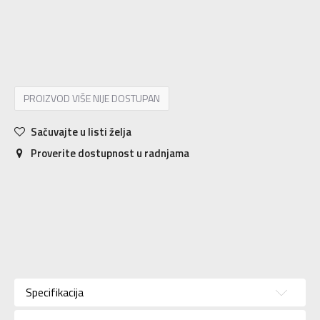
XS/S
XS/S
2XLS
2XLS
2XSS
2XSS
L/S
L/S
M/S
M/S
S/S
S/S
XL/S
XL/S
2XS
2XS
XS
XS
S
S
M
M
L
L
XL
XL
2XL
2XL
PROIZVOD VIŠE NIJE DOSTUPAN
Sačuvajte u listi želja
Proverite dostupnost u radnjama
Karakteristika
Vrednost
Donji deo
Kategorija
Specifikacija
trenerke