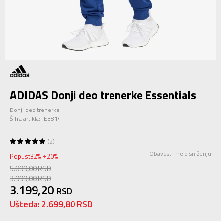
ADIDAS Donji deo trenerke Essentials
Donji deo trenerke
Šifra artikla:
JE3814
2
Obavesti me o sniženju
Popust
32
%
20
%
+
5.899,00
RSD
3.999,00
RSD
3.199,20
RSD
Ušteda:
2.699,80
RSD