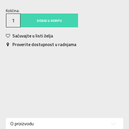
Količina:
DODAJ U KORPU
Sačuvajte u listi želja
Proverite dostupnost u radnjama
Karakteristika
Vrednost
Donji deo
Kategorija
O proizvodu
trenerke