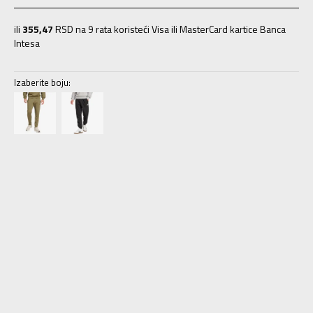
ili
355,47
RSD na 9 rata koristeći Visa ili MasterCard kartice Banca
Intesa
Izaberite boju:
XS/S
XS/S
2XLS
2XLS
2XLT
2XL-T
2XSS
2XSS
3XLS
3XLS
3XLT
3XL-T
4XLS
4XLS
4XLT
4XLT
L/S
L/S
LT
L-T
M/S
M/S
S/S
S/S
ST
S-T
XL/S
XL/S
XLT
XL-T
2XS
2XS
XS
XS
S
S
M
M
MT
M-T
L
L
XL
XL
2XL
2XL
3XL
3XL
4XL
4XL