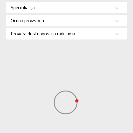
Pol
Za muškarce
Specifikacija
Brend
ADIDAS
Ocena proizvoda
Uzrast
Za odrasle
Provera dostupnosti u radnjama
Namena
Lifestyle
Boja
Teget
Kolekcija
Sportswear
Uvoznik
ADIDAS SERBIA DOO
Dobavljač
ADIDAS SERBIA DOO