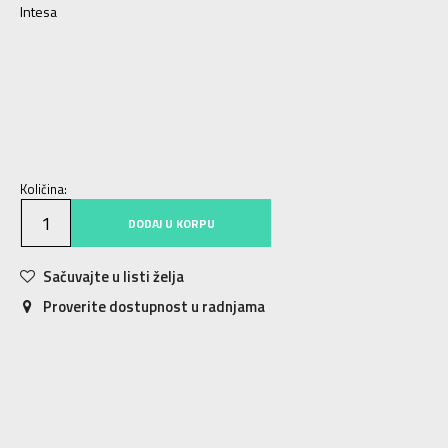
Intesa
XS
XS
S
S
M
M
L
L
XL
XL
Količina:
DODAJ U KORPU
Sačuvajte u listi želja
Proverite dostupnost u radnjama