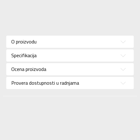
Karakteristika
Vrednost
Donji deo
Kategorija
O proizvodu
trenerke
Pol
Za žene
Specifikacija
Brend
CHAMPION
Ocena proizvoda
Uzrast
Za odrasle
Provera dostupnosti u radnjama
Namena
Lifestyle
Boja
Bež
Uvoznik
Sport Vision
Champion Europe
S.p.A. Via Dell’
Dobavljač
Agricoltura 51, 41012
Carpi (Mo) Italy