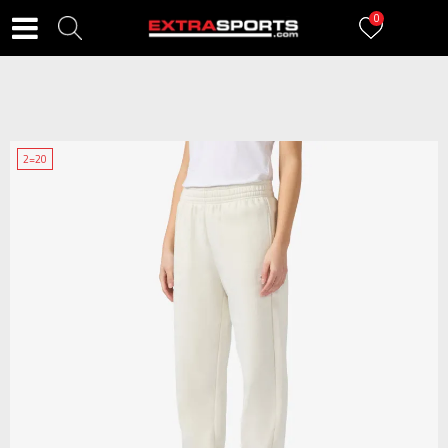
0
2=20