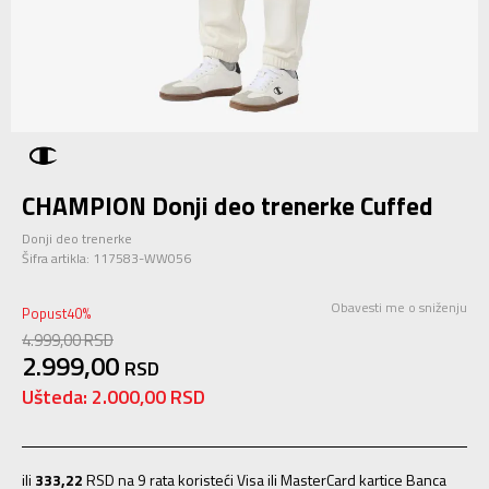
CHAMPION Donji deo trenerke Cuffed
Donji deo trenerke
Šifra artikla:
117583-WW056
Obavesti me o sniženju
Popust
40
%
4.999,00
RSD
2.999,00
RSD
Ušteda:
2.000,00
RSD
ili
333,22
RSD na 9 rata koristeći Visa ili MasterCard kartice Banca