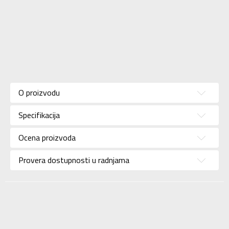
Karakteristika
Vrednost
Donji deo
Kategorija
O proizvodu
trenerke
Pol
Za žene
Specifikacija
Brend
ADIDAS
Ocena proizvoda
Uzrast
Za odrasle
Provera dostupnosti u radnjama
Namena
Lifestyle
Kolekcija
Sportswear
Uvoznik
ADIDAS SERBIA DOO
Dobavljač
ADIDAS SERBIA DOO