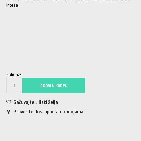
Intesa
XS/S
XS/S
2XLS
2XL/S
2XSS
2XS/S
L/S
L/S
M/S
M/S
S/S
S/S
XL/S
XL/S
2XS
2XS
XS
XS
S
S
M
M
L
L
XL
XL
2XL
2XL
Količina:
DODAJ U KORPU
Sačuvajte u listi želja
Proverite dostupnost u radnjama