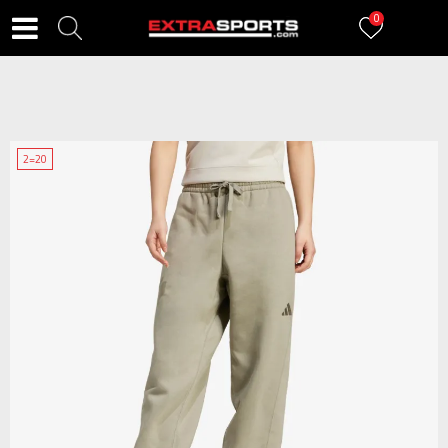
0
2=20