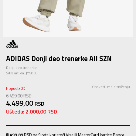
ADIDAS Donji deo trenerke All SZN
Donji deo trenerke
Šifra artikla:
JY5038
Obavesti me o sniženju
Popust
30
%
6.499,00
RSD
4.499,00
RSD
Ušteda:
2.000,00
RSD
ili
499,89
RSD na 9 rata koristeći Visa ili MasterCard kartice Banca