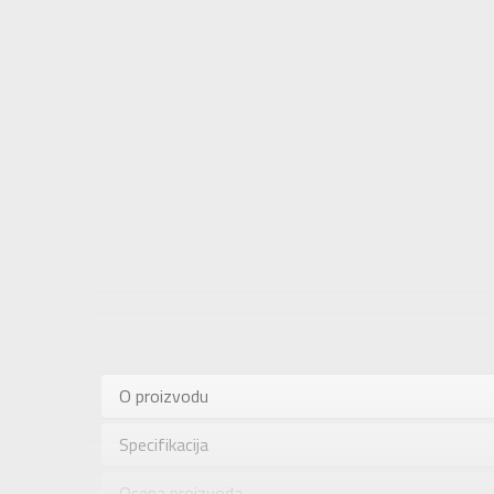
Karakteris
Kategorija
O proizvodu
Pol
Specifikacija
Brend
Uzrast
Ocena proizvoda