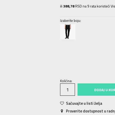
ili
388,78
RSD na 9 rata koristeći Vis
Izaberite boju:
XS
XS
S
S
M
M
L
L
XL
XL
Količina:
DODAJ U KO
Sačuvajte u listi želja
Proverite dostupnost u rad