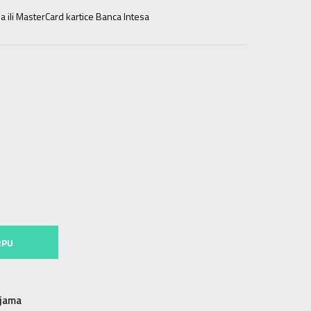
a ili MasterCard kartice Banca Intesa
RPU
njama