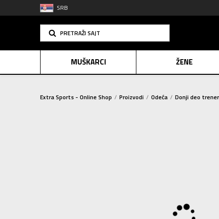
SRB
PRETRAŽI SAJT
MUŠKARCI
ŽENE
Extra Sports - Online Shop
Proizvodi
Odeća
Donji deo trene
PLAĆANJE NA R
SINDIK
2=20
E-POKLO