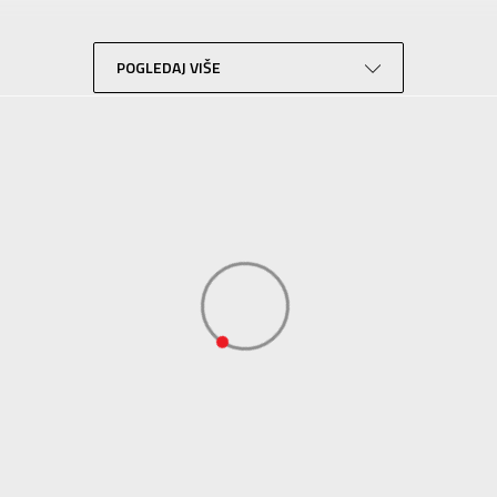
Lifestyle
Plava
POGLEDAJ VIŠE
Sport Vision
Lotto Sport Italia Spa, Via Montebelluna, 5/7 31040 Trevignano Tv, Ita