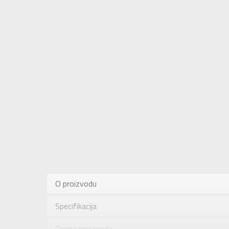
Karakteris
Kategorija
O proizvodu
Pol
Specifikacija
Brend
Uzrast
Ocena proizvoda