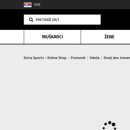
SRB
PRETRAŽI SAJT
MUŠKARCI
ŽENE
Extra Sports - Online Shop
Proizvodi
Odeća
Donji deo trene
PLAĆANJE NA R
SINDIK
2=20
E-POKLO