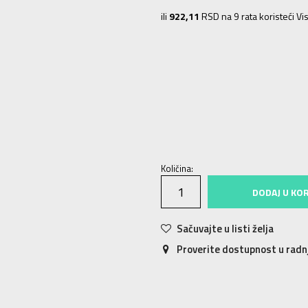
ili
922,11
RSD na 9 rata koristeći Vis
2XLT
2XLT
LT
LT
ST
ST
XLT
XLT
2XL
2XL
Količina:
DODAJ U KO
Sačuvajte u listi želja
Proverite dostupnost u rad