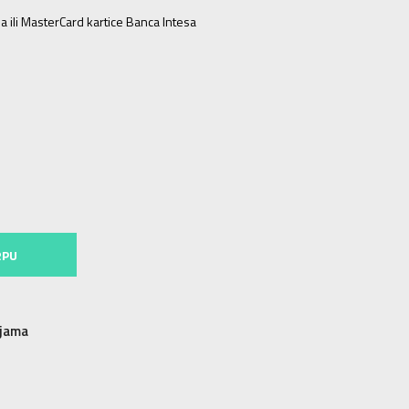
a ili MasterCard kartice Banca Intesa
2XS
2XS
XS
XS
S
S
M
M
MT
MT
L
L
XL
XL
RPU
njama