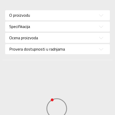
Karakteristika
Vrednost
Donji deo
Kategorija
O proizvodu
trenerke
Pol
Za muškarce
Specifikacija
Brend
ELLESSE
Ocena proizvoda
Uzrast
Za odrasle
Provera dostupnosti u radnjama
Namena
Lifestyle
Boja
Crna
Uvoznik
Sport Vision
Pentland Brands
Limited, Lakeside,
Dobavljač
Squires Lane London,
N3 2QL, UK