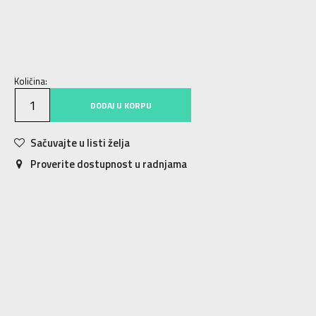
S
S
M
M
L
L
XL
XL
2XL
2XL
3XL
3XL
Količina:
DODAJ U KORPU
Sačuvajte u listi želja
Proverite dostupnost u radnjama