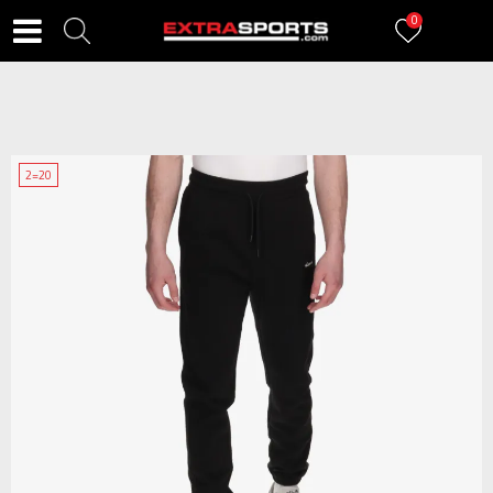
0
2=20