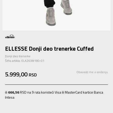
ELLESSE Donji deo trenerke Cuffed
Donji deo trenerke
Šifra artikla:
ELA263M180-01
5.999,00
Obavesti me o sniženju
RSD
ili
666,56
RSD na 9 rata koristeći Visa ili MasterCard kartice Banca
Intesa