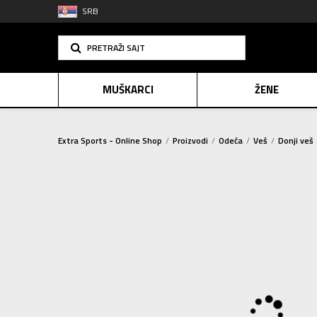
SRB
PRETRAŽI SAJT
MUŠKARCI
ŽENE
Extra Sports - Online Shop
Proizvodi
Odeća
Veš
Donji veš
PLAĆANJE NA R
SINDIK
2=20
E-POKLO