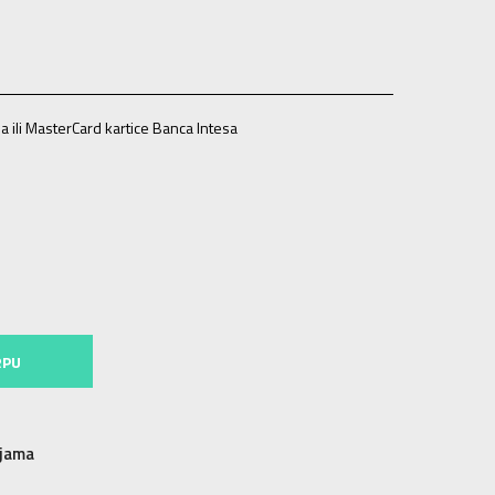
a ili MasterCard kartice Banca Intesa
4-15g.
RPU
njama