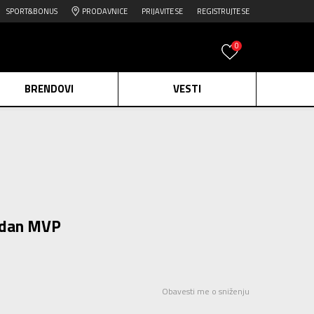
SPORT&BONUS
PRODAVNICE
PRIJAVITE SE
REGISTRUJTE SE
0
BRENDOVI
VESTI
e.
Pogledaj više
daj više
edaj više
rdan MVP
Obavesti me o sniženju