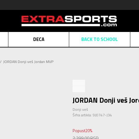
DECA
BACK TO SCHOOL
Obaveštenje o promeni naziva kompanije
Pogledaj više
JORDAN Donji veš Jordan MVP
POZOVITE NAS
011 422 1430
ATE
Kreditnim karticama BANCA INTESA platite na 9 mesečnih rata bez kamat
ALNA PRODAJA
kupovina putem administrativne zabrane do 12 rata.
Pogle
N KARTICA
Nekoliko klikova do savršenog poklona za vaše najdraže
Pogl
JORDAN Donji veš Jo
Donji veš
Šifra artikla:
9J0747-J34
Popust
20
%
2.399,00
RSD