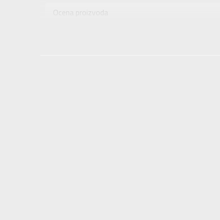
Uzrast
Ocena proizvoda
Namena
Provera dostupnosti u radnjama
Boja