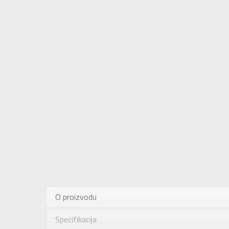
Karakteris
Kategorija
O proizvodu
Pol
Specifikacija
Brend