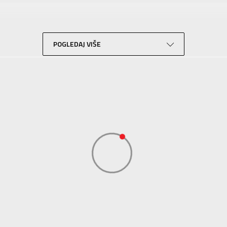
Za tinejdžere
Košarka
Bež
POGLEDAJ VIŠE