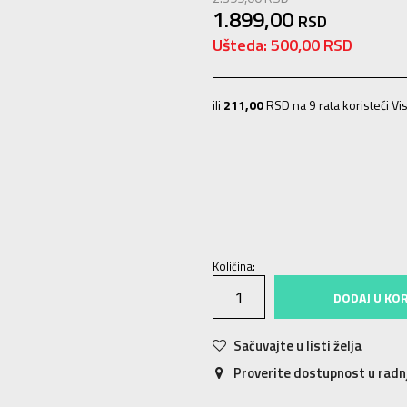
1.899,00
RSD
Ušteda:
500,00
RSD
ili
211,00
RSD na 9 rata koristeći Vis
S
9-10g.
M
11-12g.
L
12-13g.
XL
1
Količina:
DODAJ U KO
Sačuvajte u listi želja
Proverite dostupnost u rad