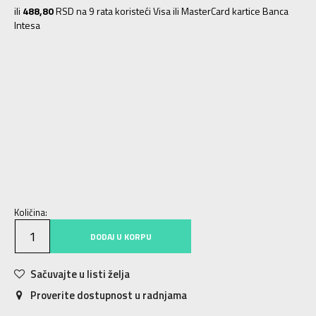
ili
488,80
RSD na 9 rata koristeći Visa ili MasterCard kartice Banca
Intesa
XS/S
XS/S
2XLS
2XLS
2XLT
2XLT
2XSS
2XSS
3XLT
3XLT
4XLT
4XLT
L/S
L/S
LT
LT
M/S
M/S
S/S
S/S
ST
ST
XL/S
XL/S
XLT
XLT
2XS
2XS
XS
XS
S
S
M
M
MT
MT
L
L
XL
XL
2XL
2XL
Količina:
DODAJ U KORPU
Sačuvajte u listi želja
Proverite dostupnost u radnjama