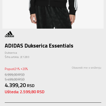
ADIDAS Dukserica Essentials
Dukserica
Šifra artikla:
JE1283
Obavesti me o sniženju
Popust
21
%
20
%
+
6.999,00
RSD
5.499,00
RSD
4.399,20
RSD
Ušteda:
2.599,80
RSD