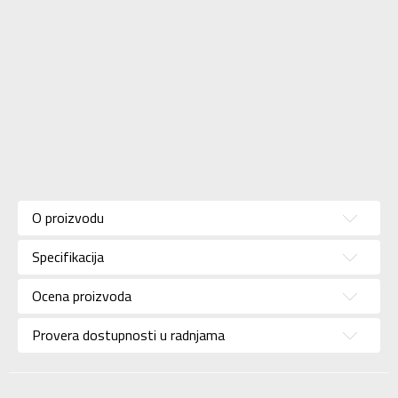
Karakteristika
Vrednost
Kategorija
Dukserica
O proizvodu
Pol
Za žene
Specifikacija
Brend
ADIDAS
Uzrast
Za odrasle
Ocena proizvoda
Namena
Lifestyle
Provera dostupnosti u radnjama
Boja
Crna
Kolekcija
Sportswear