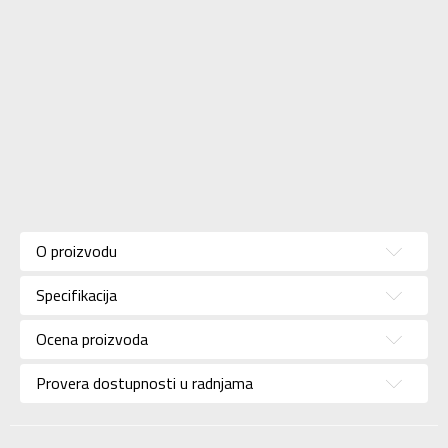
Karakteristika
Vrednost
Kategorija
Dukserica
O proizvodu
Pol
Za muškarce
Specifikacija
Brend
NEW BALANCE
Uzrast
Za odrasle
Ocena proizvoda
Namena
Lifestyle
Provera dostupnosti u radnjama
Boja
Siva
Uvoznik
Sport Vision