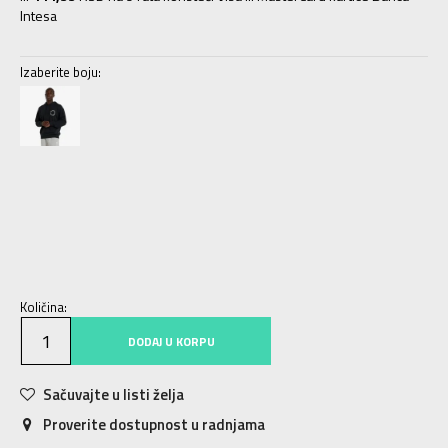
Intesa
Izaberite boju:
S
S
M
M
L
L
XL
XL
2XL
2XL
Količina:
DODAJ U KORPU
Sačuvajte u listi želja
Proverite dostupnost u radnjama