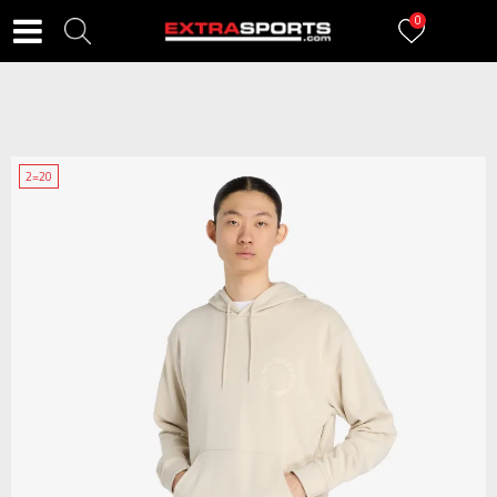
0
2=20