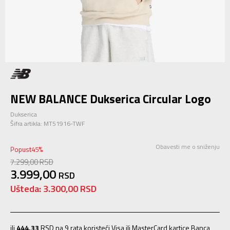
NEW BALANCE Dukserica Circular Logo
Dukserica
Šifra artikla:
MT51916-TWF
Obavesti me o sniženju
Popust
45
%
7.299,00
RSD
3.999,00
RSD
Ušteda:
3.300,00
RSD
ili
444,33
RSD na 9 rata koristeći Visa ili MasterCard kartice Banca